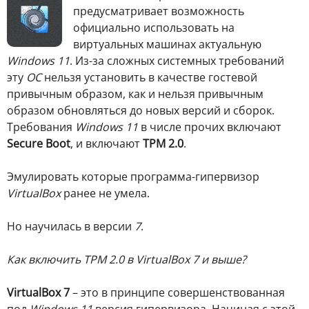
предусматривает возможность
официально использовать на
виртуальных машинах актуальную
Windows 11
. Из-за сложных системных требований
эту
ОС
нельзя установить в качестве гостевой
привычным образом, как и нельзя привычным
образом обновляться до новых версий и сборок.
Требования
Windows 11
в числе прочих включают
Secure Boot
, и включают
TPM 2.0
.
Эмулировать которые программа-гипервизор
VirtualBox
ранее не умела.
Но научилась в версии
7
.
Как включить TPM 2.0 в VirtualBox 7 и выше?
VirtualBox 7
– это в принципе совершенствованная
под
Windows 11
версия гипервизора. Начиная с этой