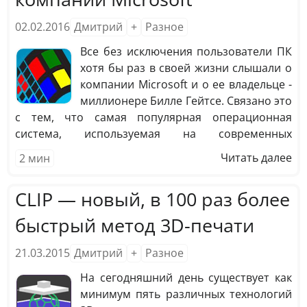
что нервное подергивание мизинца левой…
02.02.2016
Дмитрий
+
Разное
Все без исключения пользователи ПК
хотя бы раз в своей жизни слышали о
компании Microsoft и о ее владельце -
миллионере Билле Гейтсе. Связано это
с тем, что самая популярная операционная
система, используемая на современных
компьютерах - Windows. А Windows является
Читать далее
2
мин
разработкой Microsoft. Однако что мы знаем об
этой компании, кроме того, что ее сотрудники
CLIP — новый, в 100 раз более
создали самую популярную и продаваемую ОС?
быстрый метод 3D-печати
21.03.2015
Дмитрий
+
Разное
На сегодняшний день существует как
минимум пять различных технологий