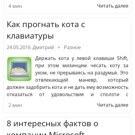
Социальные медиа стали немалой частью нашей
Читать далее
4
мин
жизни, будь то «кибершпионаж» за своими
бывшими, самореклама или просто попытка не
Как прогнать кота с
чувствовать себя одинокими. Как же ведут себя в
них разные знаки зодиака?
клавиатуры
24.05.2016
Дмитрий
+
Разное
Держать кота у левой клавиши Shift,
при этом мизинцем чесать коту за
ухом, не прерываясь на раздумья. Это
отвлекающий маневр, который
должен задобрить кота и не дать ему возможность
отказаться от удовольствия и сползти с
клавиатуры. В это время правой рукой делать
Читать далее
2
мин
необходимую работу на клавиатуре. Этот способ
очень неплох как для хозяина, так и для кота. Оба
8 интересных фактов о
участника процесса будут развивать свою волю и
усидчивость. Побочных эффектов никаких, разве
компании Microsoft