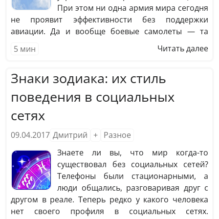
При этом ни одна армия мира сегодня
не проявит эффективности без поддержки
авиации. Да и вообще боевые самолеты — та
составляющая, которая способна в корне
Читать далее
5
мин
перевернуть ход военных действий в одну или
другую сторону. Какие разработки достойны
Знаки зодиака: их стиль
внимания? В чем преимущества лучших боевых
самолетов?
поведения в социальных
сетях
09.04.2017
Дмитрий
+
Разное
Знаете ли вы, что мир когда-то
существовал без социальных сетей?
Телефоны были стационарными, а
люди общались, разговаривая друг с
другом в реале. Теперь редко у какого человека
нет своего профиля в социальных сетях.