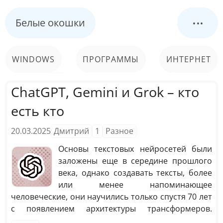
...
Белые окошки
WINDOWS
ПРОГРАММЫ
ИНТЕРНЕТ
КОМПЬЮТЕР
СИСТЕМА
ChatGPT, Gemini и Grok – кто
есть кто
20.03.2025
Дмитрий
1
Разное
Основы текстовых нейросетей были
заложены еще в середине прошлого
века, однако создавать тексты, более
или менее напоминающее
человеческие, они научились только спустя 70 лет
с появлением архитектуры трансформеров.
Сегодня существует несколько десятков текстовых