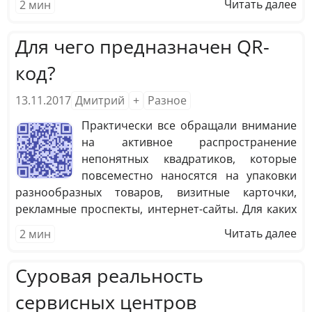
Читать далее
2
мин
нейронок, но наибольшей популярностью
пользуются три: ChatGPT, Gemini и Grok. В России
Для чего предназначен QR-
широкое распространение получила YandexGPT.
код?
13.11.2017
Дмитрий
+
Разное
Практически все обращали внимание
на активное распространение
непонятных квадратиков, которые
повсеместно наносятся на упаковки
разнообразных товаров, визитные карточки,
рекламные проспекты, интернет-сайты. Для каких
же целей предназначены эти квадратики и что в
Читать далее
2
мин
них зашифровано? Эти странные черные
квадратики являются двухмерным матричным
Суровая реальность
штрих кодом и имеют название QR-код. Их
родоначальником является фирма из страны
сервисных центров
Восходящего Солнца Denso-Wave.