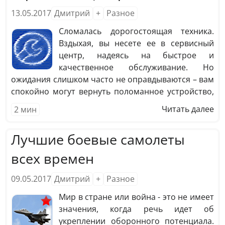
13.05.2017
Дмитрий
+
Разное
Сломалась дорогостоящая техника.
Вздыхая, вы несете ее в сервисный
центр, надеясь на быстрое и
качественное обслуживание. Но
ожидания слишком часто не оправдываются – вам
спокойно могут вернуть поломанное устройство,
а в худшем случае еще и украсть ценные запчасти.
Читать далее
2
мин
Чтобы не нарваться на таких халтурщиков и
жуликов, познакомьтесь с клиентами СЦ и узнайте
Лучшие боевые самолеты
у них о качестве ремонта и обслуживания. Они, в
отличие от продавцов, не соврут. Итак, вот с чем
всех времен
вы можете столкнуться при обращении…
09.05.2017
Дмитрий
+
Разное
Мир в стране или война - это не имеет
значения, когда речь идет об
укреплении оборонного потенциала.