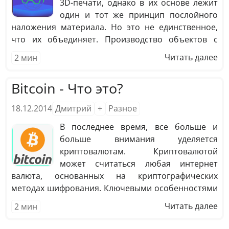
3D-печати, однако в их основе лежит
один и тот же принцип послойного
наложения материала. Но это не единственное,
что их объединяет. Производство объектов с
помощью 3D-печати не может похвастать
Читать далее
2
мин
высокой скоростью, что является существенным
препятствием для её широкого внедрения в
Bitcoin - Что это?
промышленную сферу.
18.12.2014
Дмитрий
+
Разное
В последнее время, все больше и
больше внимания уделяется
криптовалютам. Криптовалютой
может считаться любая интернет
валюта, основанных на криптографических
методах шифрования. Ключевыми особенностями
таких валют являются то, что они не привязаны ни
Читать далее
2
мин
к одной стране, а их курс не находится под
влиянием цен на нефть, золото и др.